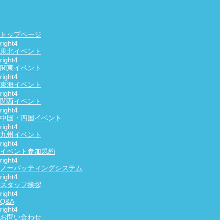
友活・恋活・婚活の社会人サークル
NewDay
お問い合わせ
トップページ
東北イベント
HOME
社会人サークル栃木
関東イベント
東海イベント
関西イベント
中国・四国イベント
九州イベント
イベント参加規約
ノーバッティングシステム
スタッフ挨拶
栃木の社会人サークルNewDayで
皆さんと楽しい休日を過ごしませんか♬
Q&A
いつもと違い休日の過ごし方で新しい事を挑戦しながら自分
お問い合わせ