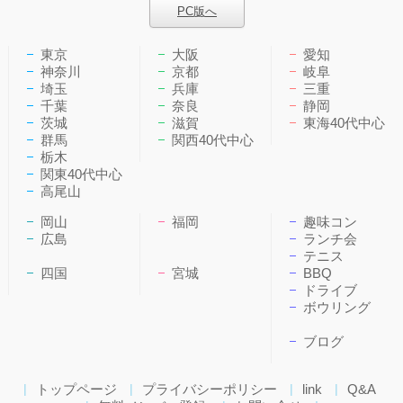
PC版へ
東京
大阪
愛知
神奈川
京都
岐阜
埼玉
兵庫
三重
千葉
奈良
静岡
茨城
滋賀
東海40代中心
群馬
関西40代中心
栃木
関東40代中心
高尾山
岡山
福岡
趣味コン
広島
ランチ会
テニス
四国
宮城
BBQ
ドライブ
ボウリング
ブログ
トップページ
プライバシーポリシー
link
Q&A