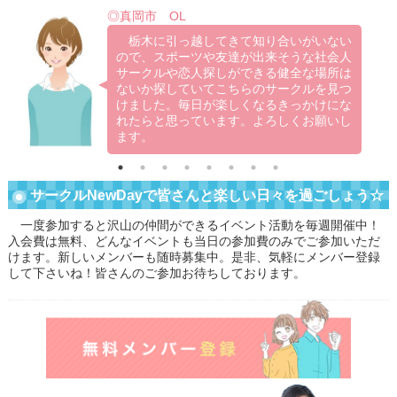
◎真岡市 OL
、
栃木に引っ越してきて知り合いがいない
の
ので、スポーツや友達が出来そうな社会人
い
サークルや恋人探しができる健全な場所は
づ
ないか探していてこちらのサークルを見つ
い
けました。毎日が楽しくなるきっかけにな
い
れたらと思っています。よろしくお願いし
ます。
サークルNewDayで皆さんと楽しい日々を過ごしょう☆
一度参加すると沢山の仲間ができるイベント活動を毎週開催中！
入会費は無料、どんなイベントも当日の参加費のみでご参加いただ
けます。新しいメンバーも随時募集中。是非、気軽にメンバー登録
して下さいね！皆さんのご参加お待ちしております。